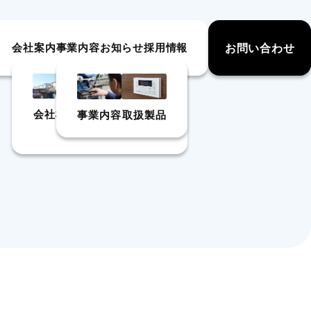
お問い合わせ
会社案内
事業内容
お知らせ
採用情報
会社概要
品質につ
環境活動
事業内容
取扱製品
いて